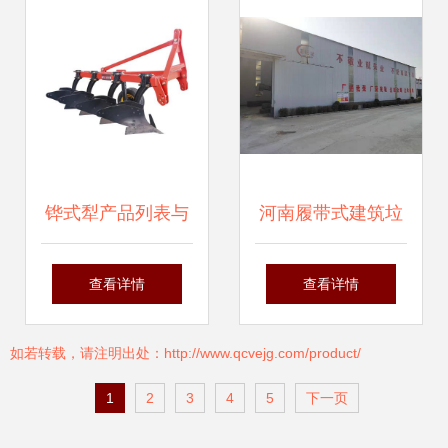
术利器与销售途径
丝机的价值
探析
铧式犁产品列表与
河南履带式建筑垃
农业机械网销售解
圾成套处理设备销
查看详情
查看详情
析
售优选企业 助力绿
如若转载，请注明出处：http://www.qcvejg.com/product/
色发展与农业机械
1
2
3
4
5
下一页