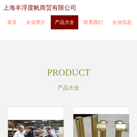
上海丰浮度帆商贸有限公司
首页
企业简介
产品大全
联系我们
企业信息
PRODUCT
产品大全