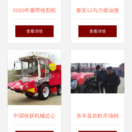
2020年履带收割机
秦安12马力柴油微
市场竞争激烈，国
耕机 拓锐农业机械
查看详情
查看详情
产品牌表现抢眼！
的实用典范
中国收获机械总公
东丰县农机市场销