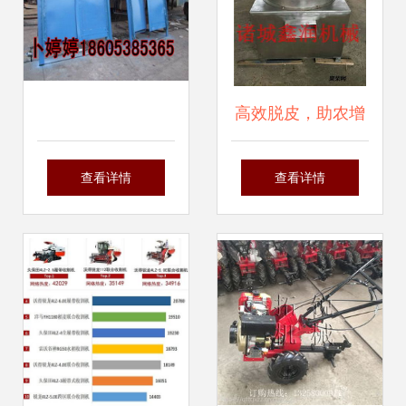
高效脱皮，助农增
收 鸭掌脱皮机销售
查看详情
查看详情
火热进行中