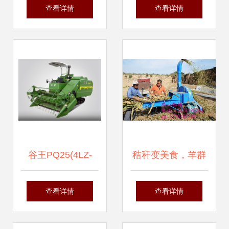
司 深耕农业机械，
售旺，春耕备耕有
查看详情
查看详情
箱包与收割机并驾
保障
齐驱
谷王PQ25(4LZ-
秸秆变美食，羊群
2.5Q)水稻联合收
更健康——浅谈瑞
查看详情
查看详情
割机 农业生产的技
山机械秸秆铡草揉