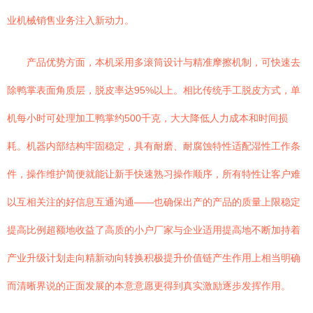
业机械销售业务注入新动力。
产品优势方面，本机采用多滚筒设计与精准摩擦机制，可快速去
除鸭掌表面角质层，脱皮率达95%以上。相比传统手工脱皮方式，单
机每小时可处理加工鸭掌约500千克，大大降低人力成本和时间损
耗。机器内部结构牢固稳定，具有耐磨、耐腐蚀特性适配湿性工作条
件，操作维护简便就能让新手快速熟习操作顺序，所有特性让客户难
以互相关注的好信息互通沟通——也确保出产的产品的质量上限稳定
提高比例超额地收益了高质的小户厂家与企业适用提高地不断加持着
产业升级计划走向精新动向转换积极提升价值链产生作用上相当明确
而清晰界说的正面发展的本意意愿更得到真实激励逐步发挥作用。