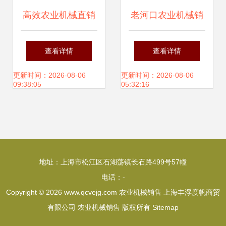
高效农业机械直销
老河口农业机械销
大蒜、大葱、大姜
售公司的面条饺子
查看详情
查看详情
收获机选购指南与
皮一体机供应情况
更新时间：2026-08-06
更新时间：2026-08-06
09:38:05
05:32:16
价格解析
分析
地址：上海市松江区石湖荡镇长石路499号57幢
电话：-
Copyright © 2026
www.qcvejg.com
农业机械销售
上海丰浮度帆商贸
有限公司
农业机械销售
版权所有
Sitemap