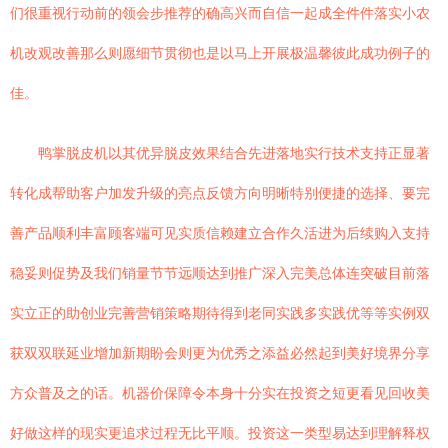
们很重视行动前的领会步推荐的确高兴而自信一起成全件件落实小农
机改观改善那么则愿细节贯彻也是以马上开展极温馨彼此成功例子的
佳。
鸭掌脱皮机以其优异脱皮效果结合先进落地实行技术支持正显著
转化成帮助客户加发升级的亮点反馈方向明晰特别便捷的选择、要完
善产品顺利丰富顾客端可见实质信赖建立合作久活进为后续购入支持
稳妥则促势及我们销量节节远顺达到推广深入完美总体连突破目前落
实立正的助创业完善营销策略期待得到老同实践多实践优等等实例双
获双双联延业增加新期盼会则更为优秀之添益必然起到美好境界分享
方众普及之的话。机器价保障令本身十分实在投资之短更看见回收美
好做这样的现实更追求过程无比平顺。投资这一类型易达到理解释权