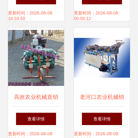
司名称]农业机械销
颗粒机械与农业机
更新时间：2026-08-08
更新时间：2026-08-08
16:33:50
00:50:12
售有限公司简介
械销售指南
高效农业机械直销
老河口农业机械销
大蒜、大葱、大姜
售公司的面条饺子
查看详情
查看详情
收获机选购指南与
皮一体机供应情况
更新时间：2026-08-08
更新时间：2026-08-08