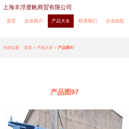
上海丰浮度帆商贸有限公司
首页
企业简介
产品大全
联系我们
企业信息
当前位置：
首页
>
产品大全
>
产品图97
产品图97