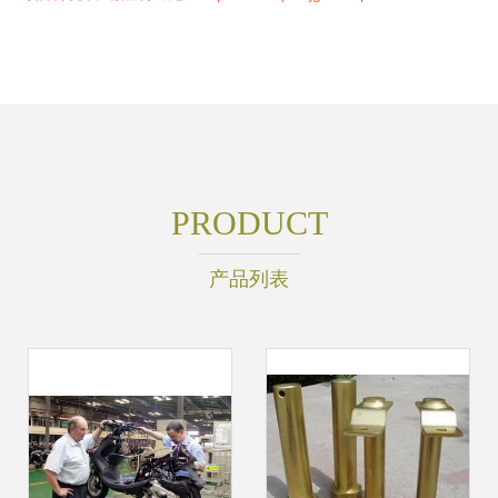
PRODUCT
产品列表