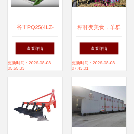
谷王PQ25(4LZ-
秸秆变美食，羊群
2.5Q)水稻联合收
更健康——浅谈瑞
查看详情
查看详情
割机 农业生产的技
山机械秸秆铡草揉
更新时间：2026-08-08
更新时间：2026-08-08
05:55:33
07:43:01
术利器与销售途径
丝机的价值
探析