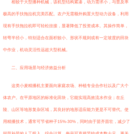
相较于大型播种机械，该机型结构紧凑，动力需求小，与普及率
极高的手扶拖拉机完美匹配。农户无需额外购置大型动力设备，利用
现有手扶拖拉机即可轻松挂接，显著降低了投资成本。其操作简单，
转弯半径小，特别适合在面积较小、形状不规则或有一定坡度的田块
中作业，机动灵活性远超大型机械。
二、应用场景与经济效益分析
这类小麦精播机主要面向家庭农场、种植专业合作社以及广大个
体农户。在平原地区的标准化田块，它能实现高效流水作业；在丘
陵、山区等地形复杂区域，其良好的地形适应能力更是不可替代。使
用精播技术，通常可节省种子15%-30%，同时由于苗齐苗壮，减少了
间苗补苗的人工投入，综合计算，每亩可直接节约成本数十元。更关