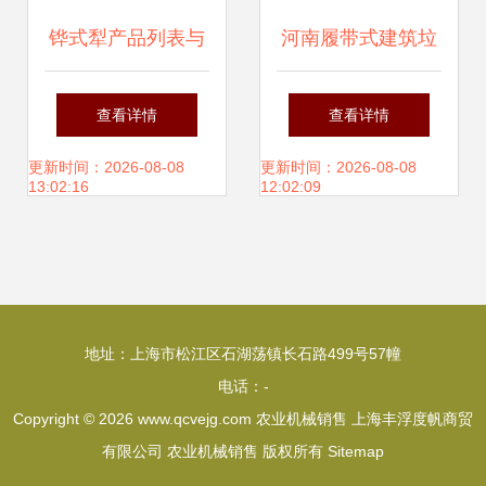
铧式犁产品列表与
河南履带式建筑垃
农业机械网销售解
圾成套处理设备销
查看详情
查看详情
析
售优选企业 助力绿
更新时间：2026-08-08
更新时间：2026-08-08
13:02:16
12:02:09
色发展与农业机械
的多元布局
地址：上海市松江区石湖荡镇长石路499号57幢
电话：-
Copyright © 2026
www.qcvejg.com
农业机械销售
上海丰浮度帆商贸
有限公司
农业机械销售
版权所有
Sitemap