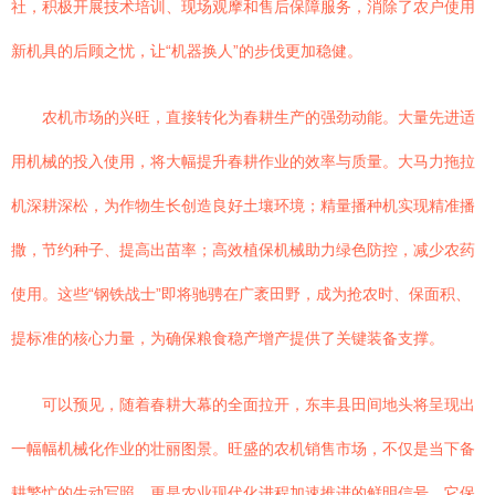
社，积极开展技术培训、现场观摩和售后保障服务，消除了农户使用
新机具的后顾之忧，让“机器换人”的步伐更加稳健。
农机市场的兴旺，直接转化为春耕生产的强劲动能。大量先进适
用机械的投入使用，将大幅提升春耕作业的效率与质量。大马力拖拉
机深耕深松，为作物生长创造良好土壤环境；精量播种机实现精准播
撒，节约种子、提高出苗率；高效植保机械助力绿色防控，减少农药
使用。这些“钢铁战士”即将驰骋在广袤田野，成为抢农时、保面积、
提标准的核心力量，为确保粮食稳产增产提供了关键装备支撑。
可以预见，随着春耕大幕的全面拉开，东丰县田间地头将呈现出
一幅幅机械化作业的壮丽图景。旺盛的农机销售市场，不仅是当下备
耕繁忙的生动写照，更是农业现代化进程加速推进的鲜明信号。它保