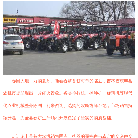
春回大地，万物复苏。随着春耕备耕时节的临近，吉林省东丰县
农机市场呈现出一片红火景象。各类拖拉机、播种机、旋耕机等现代
化农业机械整齐陈列，前来咨询、选购的农民络绎不绝，市场销售持
续升温，为全县春耕生产顺利开展奠定了坚实的物质基础。
走进东丰县各大农机销售网点，机器的轰鸣声与农户的交谈声交