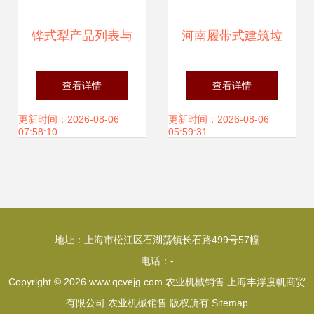
铧式犁产品列表与
河南履带式建筑垃
农业机械网销售解
圾成套处理设备销
查看详情
查看详情
析
售优选企业 助力绿
更新时间：2026-08-06
更新时间：2026-08-06
07:58:10
05:59:31
色发展与农业机械
的多元布局
地址：上海市松江区石湖荡镇长石路499号57幢
电话：-
Copyright © 2026
www.qcvejg.com
农业机械销售
上海丰浮度帆商贸
有限公司
农业机械销售
版权所有
Sitemap