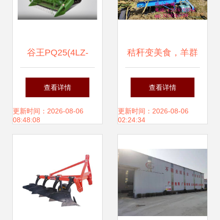
谷王PQ25(4LZ-
秸秆变美食，羊群
2.5Q)水稻联合收
更健康——浅谈瑞
查看详情
查看详情
割机 农业生产的技
山机械秸秆铡草揉
更新时间：2026-08-06
更新时间：2026-08-06
08:48:08
02:24:34
术利器与销售途径
丝机的价值
探析