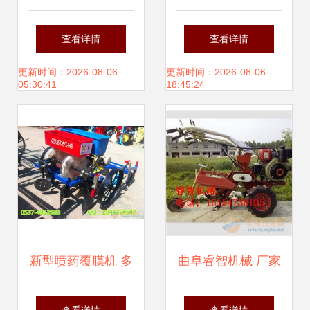
大王 销量力压宗
机电赋能现代农业
查看详情
查看详情
申、隆鑫，平均每
设备新篇章
更新时间：2026-08-06
更新时间：2026-08-06
05:30:41
18:45:24
天卖出4700辆，还
跨界农业机械销售
新型喷药覆膜机 多
曲阜睿智机械 厂家
功能播种覆膜机引
直销开沟机，专注